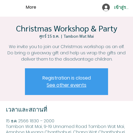
More
เข้าสู่ระบ
Christmas Workshop & Party
ศุกร์ 15 ธ.ค.
  |  
Tambon Wat Mai
We invite you to join our Christmas workshop as an elf.
Do bring a giveaway gift and help us wrap the gifts and
deliver them to the disadvantage children.
Registration is closed
See other events
เวลาและสถานที่
15 ธ.ค. 2566 18:30 – 20:00
Tambon Wat Mai, 9-19 Unnamed Road Tambon Wat Mai,
Amphoe Mueang Chanthaburi, Chang Wat Chanthaburi