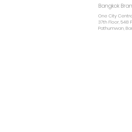
Bangkok Bra
One City Centre
37th Floor, 548 P
Pathumwan, Ban