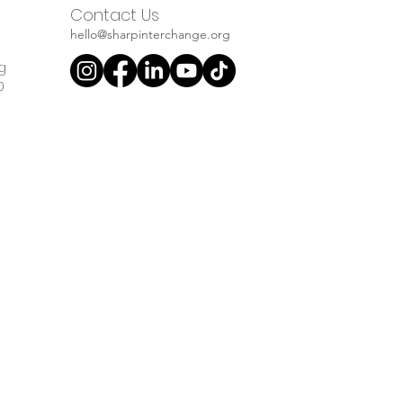
Contact Us
hello@sharpinterchange.org
g
0