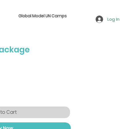
Global Model UN Camps
Log In
Package
ce
to Cart
y Now