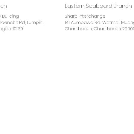
nch
Eastern Seaboard Branch
 Building
Sharp Interchange
loenchit Rd., Lumpini,
141 Aumpawa Rd., Watmai, Muan
gkok 10130
Chanthaburi, Chanthaburi 2200