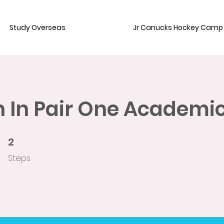
Study Overseas
Jr Canucks Hockey Camp
h In Pair One Academi
2
2 Steps
Steps