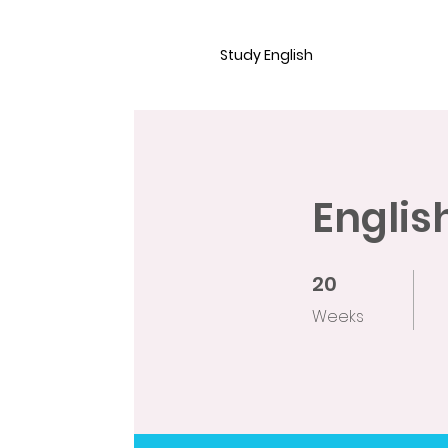
Study English
Englis
20
20 Weeks
Weeks