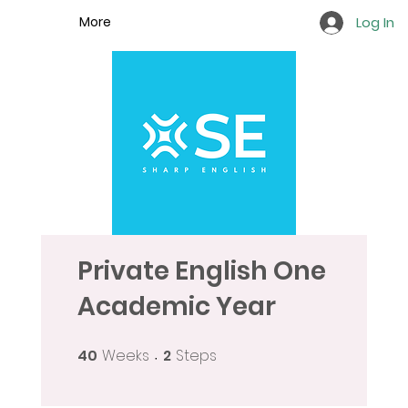
More
Log In
Private English One
Academic Year
40
Weeks
2
Steps
40 Weeks
2 Steps