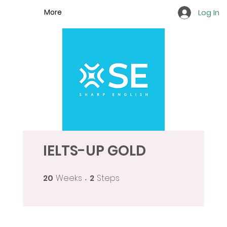
More
Log In
IELTS-UP GOLD
20
Weeks
2
Steps
20 Weeks
2 Steps